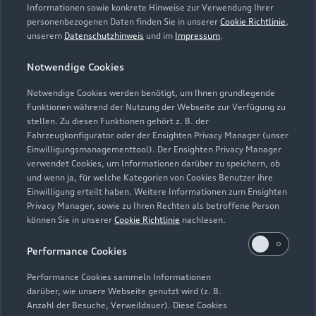
Servicetermin vereinbaren
Informationen sowie konkrete Hinweise zur Verwendung Ihrer
personenbezogenen Daten finden Sie in unserer
Cookie Richtlinie
,
unserem
Datenschutzhinweis
und im
Impressum
.
Notwendige Cookies
Zurück nach oben
Notwendige Cookies werden benötigt, um Ihnen grundlegende
Funktionen während der Nutzung der Webseite zur Verfügung zu
Modelle
stellen. Zu diesen Funktionen gehört z. B. der
Fahrzeugkonfigurator oder der Ensighten Privacy Manager (unser
Einwilligungsmanagementtool). Der Ensighten Privacy Manager
Kaufen & leasen
verwendet Cookies, um Informationen darüber zu speichern, ob
Alle Modelle
und wenn ja, für welche Kategorien von Cookies Benutzer ihre
Einwilligung erteilt haben. Weitere Informationen zum Ensighten
Modelle vergleichen
Service & Zubehör
Privacy Manager, sowie zu Ihren Rechten als betroffene Person
Neuwagensuche
können Sie in unserer
Cookie Richtlinie
nachlesen.
Elektromodelle
Gebrauchtwagensuche
Support
Saisonale Angebote
Performance Cookies
Plug-in-Hybride
Gebrauchtwagen
Audi Services
Performance Cookies sammeln Informationen
Über Audi
Kundenservice
Finanzierung
darüber, wie unsere Webseite genutzt wird (z. B.
Garantie
Anzahl der Besuche, Verweildauer). Diese Cookies
Händlersuche