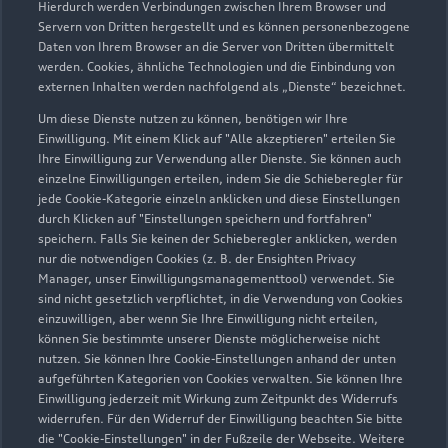
Hierdurch werden Verbindungen zwischen Ihrem Browser und
Servern von Dritten hergestellt und es können personenbezogene
Daten von Ihrem Browser an die Server von Dritten übermittelt
Wir beraten Sie gerne
werden. Cookies, ähnliche Technologien und die Einbindung von
externen Inhalten werden nachfolgend als „Dienste“ bezeichnet.
Hier finden Sie die passenden Ansprechpartnerinnen
Um diese Dienste nutzen zu können, benötigen wir Ihre
und Ansprechpartner.
Einwilligung. Mit einem Klick auf "Alle akzeptieren" erteilen Sie
Ihre Einwilligung zur Verwendung aller Dienste. Sie können auch
einzelne Einwilligungen erteilen, indem Sie die Schieberegler für
Zur Teamübersicht
jede Cookie-Kategorie einzeln anklicken und diese Einstellungen
durch Klicken auf "Einstellungen speichern und fortfahren"
speichern. Falls Sie keinen der Schieberegler anklicken, werden
nur die notwendigen Cookies (z. B. der Ensighten Privacy
Manager, unser Einwilligungsmanagementtool) verwendet. Sie
sind nicht gesetzlich verpflichtet, in die Verwendung von Cookies
einzuwilligen, aber wenn Sie Ihre Einwilligung nicht erteilen,
können Sie bestimmte unserer Dienste möglicherweise nicht
nutzen. Sie können Ihre Cookie-Einstellungen anhand der unten
Serviceberater kontaktieren
aufgeführten Kategorien von Cookies verwalten. Sie können Ihre
Einwilligung jederzeit mit Wirkung zum Zeitpunkt des Widerrufs
widerrufen. Für den Widerruf der Einwilligung beachten Sie bitte
die "Cookie-Einstellungen" in der Fußzeile der Webseite. Weitere